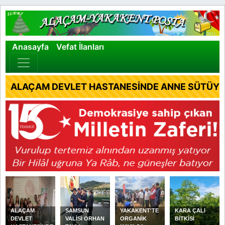
×
Anasayfa
Vefat İlanları
ALAÇAM DEVLET HASTANESİNDE ANNE SÜTÜYLE
ALAÇAM
SAMSUN
YAKAKENT'TE
KARA ÇALI
DEVLET
VALİSİ ORHAN
ORGANİK
BİTKİSİ