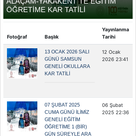
ALAÇAM-YAKAKENT TE EĞİTİM
ÖĞRETİME KAR TATİLİ
Yayınlanma
Fotoğraf
Başlık
Tarihi
12 Ocak
13 OCAK 2026 SALI
2026 23:41
GÜNÜ SAMSUN
GENELİ OKULLARA
KAR TATİLİ
06 Şubat
07 ŞUBAT 2025
2025 22:36
CUMA GÜNÜ İLİMİZ
GENELİ EĞİTİM
ÖĞRETİME 1 (BİR)
GÜN SÜREYLE ARA