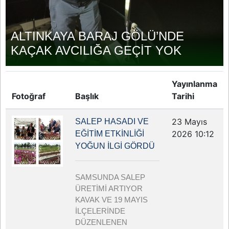
ALTINKAYA BARAJ GÖLÜ’NDE
KAÇAK AVCILIĞA GEÇİT YOK
Yayınlanma
Fotoğraf
Başlık
Tarihi
23 Mayıs
SALEP HASADI VE
2026 10:12
EĞİTİM ETKİNLİĞİ
YOĞUN İLGİ GÖRDÜ
SAMSUNDA SALEP
ÜRETİMİ ARTIYOR
KAVAK VE 19 MAYIS
İLÇELERİNDE
DÜZENLENEN