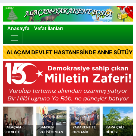
×
Anasayfa
Vefat İlanları
ALAÇAM DEVLET HASTANESİNDE ANNE SÜTÜYLE
ALAÇAM
SAMSUN
YAKAKENT'TE
KARA ÇALI
DEVLET
VALİSİ ORHAN
ORGANİK
BİTKİSİ