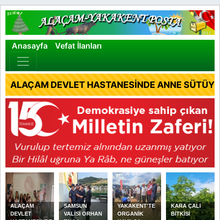
×
Anasayfa
Vefat İlanları
ALAÇAM DEVLET HASTANESİNDE ANNE SÜTÜYLE
ALAÇAM
SAMSUN
YAKAKENT'TE
KARA ÇALI
DEVLET
VALİSİ ORHAN
ORGANİK
BİTKİSİ