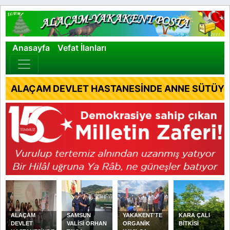
×
Anasayfa
Vefat İlanları
ALAÇAM DEVLET HASTANESİNDE ANNE SÜTÜYLE
ALAÇAM
SAMSUN
YAKAKENT'TE
KARA ÇALI
DEVLET
VALİSİ ORHAN
ORGANİK
BİTKİSİ