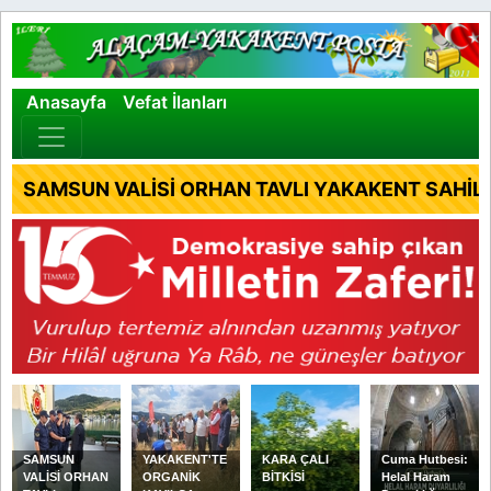
×
Anasayfa
Vefat İlanları
SAMSUN VALİSİ ORHAN TAVLI YAKAKENT SAHİL 
SAMSUN
YAKAKENT'TE
KARA ÇALI
Cuma Hutbesi:
VALİSİ ORHAN
ORGANİK
BİTKİSİ
Helal Haram