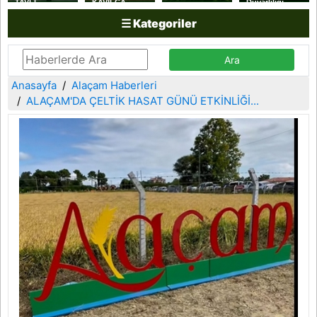
TAVLI
KAVILCA
Duyarlılığı
YAKAKENT
BUĞDAYI
☰ Kategoriler
SAHİL
HASADI
GÜVENLİK
YAPILDI
KOLLUK
DESTEK
KOMUTANLIĞINI
ZİYARET ETTİ
Anasayfa
Alaçam Haberleri
ALAÇAM'DA ÇELTİK HASAT GÜNÜ ETKİNLİĞİ...