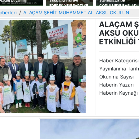
TEŞKİLATI İSTİFA
YÖREMİZDE DE
ERKAN KÖK' TEN
EDEREK YENİ PARTİ YE
GÖRÜLMEYE BAŞLADI
BEŞİNCİ VE SON KİTAP
KATILDILAR
AŞKIN OTOPSİ RAPOR
aberleri
ALAÇAM ŞEHİT MUHAMMET ALİ AKSU OKULUN...
ALAÇAM Ş
AKSU OKU
ETKİNLİĞİ 
Haber Kategorisi
Yayınlanma Tarih
Okunma Sayısı
Haberin Yazarı
Haberin Kaynağı