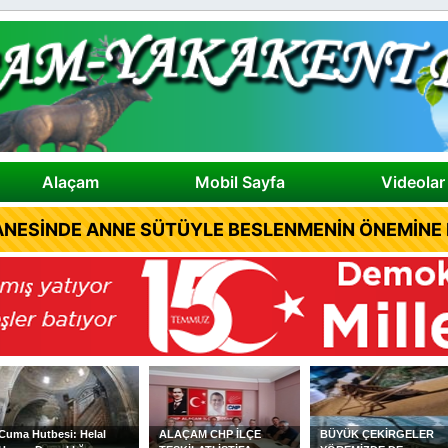
Alaçam
Mobil Sayfa
Videolar
NESİNDE ANNE SÜTÜYLE BESLENMENİN ÖNEMİNE D
ALAÇAM CHP İLÇE
BÜYÜK ÇEKİRGELER
ALAÇAMLI YAZAR