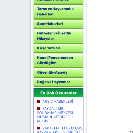
Tarım ve Hayvancılık
Haberleri
Spor Haberleri
Hutbeler ve İbretlik
Hikayeler
Köşe Yazıları
Kendi Penceremden
Gördüğüm
Güvenlik-Asayiş
Doğa ve Hayvanlar
En Çok Okunanlar
ARŞİV HABERLERİ
FAYDALI BİR
SONBAHAR MEYVESİ
MUŞMULA(TÖNGEL)
(ARŞİV)
YAKAKENT Lİ UZM.ÇVŞ
A
BAYRAM AKSU ŞEMDİNLİ