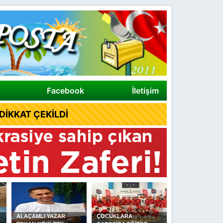
Facebook
İletişim
İKKAT ÇEKİLDİ
ÇOCUKLARA
DİKMEN YAĞLI
ALAÇAM İLÇE