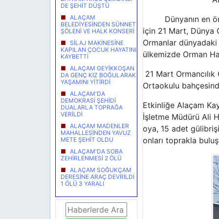
DE ŞEHİT DÜŞTÜ
ALAÇAM
Dünyanın en önemli 
BELEDİYESİNDEN SÜNNET
için 21 Mart, Dünya 
ŞÖLENİ VE HALK KONSERİ
Ormanlar dünyadaki ka
SİLAJ MAKİNESİNE
KAPILAN ÇOCUK HAYATINI
ülkemizde Orman Haft
KAYBETTİ
ALAÇAM GEYİKKOŞAN
21 Mart Ormancılık 
DA GENÇ KIZ BOĞULARAK
YAŞAMINI YİTİRDİ
Ortaokulu bahçesinde
ALAÇAM'DA
DEMOKRASİ ŞEHİDİ
Etkinliğe Alaçam Ka
DUALARLA TOPRAĞA
VERİLDİ
İşletme Müdürü Ali H
ALAÇAM MADENLER
oya, 15 adet gülibriş
MAHALLESİNDEN YAVUZ
onları toprakla buluş
METE ŞEHİT OLDU
ALAÇAM'DA SOBA
ZEHİRLENMESİ 2 ÖLÜ
ALAÇAM SOĞUKÇAM
DERESİNE ARAÇ DEVRİLDİ
1 ÖLÜ 3 YARALI