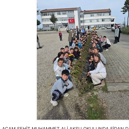
LAÇAM ŞEHİT MUHAMMET ALİ AKSU OKULUNDA FİDAN DİK