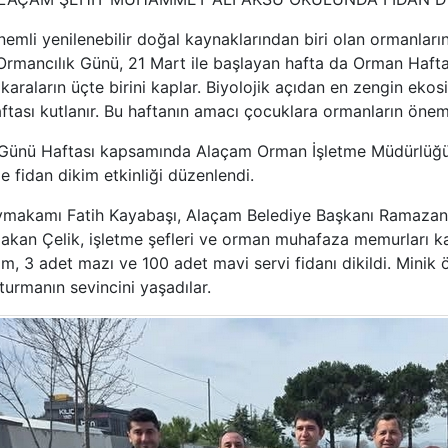
yenilenebilir doğal kaynaklarından biri olan ormanların 
Ormancılık Günü, 21 Mart ile başlayan hafta da Orman Hafta
raların üçte birini kaplar. Biyolojik açıdan en zengin ekosi
ası kutlanır. Bu haftanın amacı çocuklara ormanların önemi
Günü Haftası kapsamında Alaçam Orman İşletme Müdürlüğü
 fidan dikim etkinliği düzenlendi.
ymakamı Fatih Kayabaşı, Alaçam Belediye Başkanı Ramazan 
akan Çelik, işletme şefleri ve orman muhafaza memurları ka
im, 3 adet mazı ve 100 adet mavi servi fidanı dikildi.
Minik 
turmanın sevincini yaşadılar.