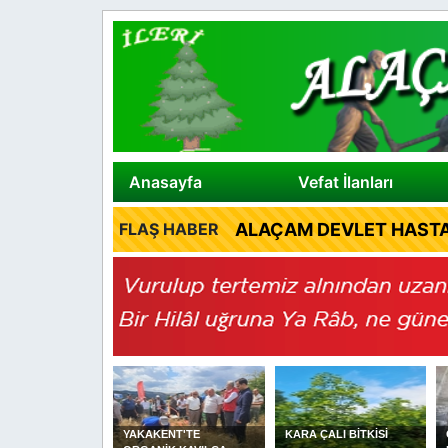
Anasayfa
Vefat İlanları
ALAÇAM DEVLET HASTA
FLAŞ HABER
ENT'TE
KARA ÇALI BİTKİSİ
Cuma Hutbesi: Helal