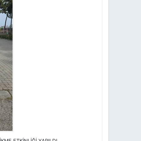
ME ETKİNLİĞİ YAPILDI