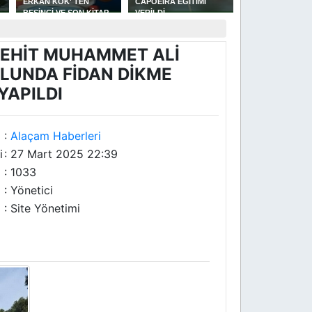
CAPOEİRA EĞİTİMİ
GÜREŞLERİNDE
MÜFTÜLÜĞÜNE 
VERİLDİ
YAKAKENT'Lİ
ÇELEBİ ATANDI
U
GÜREŞÇİLERİN GÜZEL
BAŞARISI
EHİT MUHAMMET ALİ
LUNDA FİDAN DİKME
YAPILDI
:
Alaçam Haberleri
i
: 27 Mart 2025 22:39
: 1033
: Yönetici
: Site Yönetimi