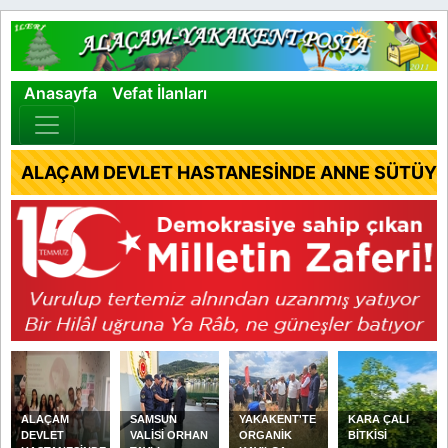
×
Anasayfa
Vefat İlanları
ALAÇAM DEVLET HASTANESİNDE ANNE SÜTÜYLE
ALAÇAM
SAMSUN
YAKAKENT'TE
KARA ÇALI
DEVLET
VALİSİ ORHAN
ORGANİK
BİTKİSİ