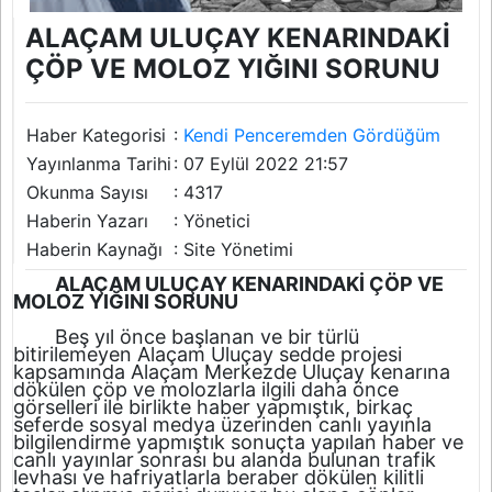
ALAÇAM ULUÇAY KENARINDAKİ
ÇÖP VE MOLOZ YIĞINI SORUNU
Haber Kategorisi
:
Kendi Penceremden Gördüğüm
Yayınlanma Tarihi
: 07 Eylül 2022 21:57
Okunma Sayısı
: 4317
Haberin Yazarı
: Yönetici
Haberin Kaynağı
: Site Yönetimi
ALAÇAM ULUÇAY KENARINDAKİ ÇÖP VE
MOLOZ YIĞINI SORUNU
Beş yıl önce başlanan ve bir türlü
bitirilemeyen Alaçam Uluçay sedde projesi
kapsamında Alaçam Merkezde Uluçay kenarına
dökülen çöp ve molozlarla ilgili daha önce
görselleri ile birlikte haber yapmıştık, birkaç
seferde sosyal medya üzerinden canlı yayınla
bilgilendirme yapmıştık sonuçta yapılan haber ve
canlı yayınlar sonrası bu alanda bulunan trafik
levhası ve hafriyatlarla beraber dökülen kilitli