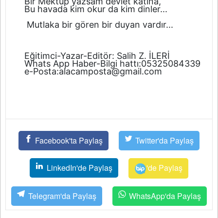
Bir Mektup yazsam devlet katına,
Bu havada kim okur da kim dinler...
Mutlaka bir gören bir duyan vardır...
Eğitimci-Yazar-Editör: Salih Z. İLERİ
Whats App Haber-Bilgi hattı:05325084339
e-Posta:
alacamposta@gmail.com
Facebook'ta Paylaş
Twitter'da Paylaş
LinkedIn'de Paylaş
'de Paylaş
Telegram'da Paylaş
WhatsApp'da Paylaş