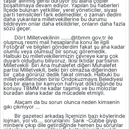
taşlar alınmış gerisi duruyor bu alana çöpler
boşaltılmaya devam ediyor. Yapılan bu haberleri
İlçede bulunan yetkililer, yerel yöneticiler, siyasi
parti temsilcileri fark edemediler, o zaman dedim
daha yukarılara milletvekillerine bu durumu
bildireyim onlar daha etkilidirler, onların daha fazla
sözü geçer.
Dört Milletvekilinin .......@tbmm gov.tr ile
oluşmuş resmi mail hesaplarına konu ile ilgili
Fotoğraf ve bilgileri gönderdim fakat şu ana kadar
olumlu veya olumsuz bir sonuç göremedik.
Halbuki bu milletvekillerimizin çevreye karşı çok
duyarlı olduğunu biliyoruz. İkisi İktidar partisinin
Milletvekili biri Ana muhalefet diğeri Muhalefet
partisi Milletvekili, belki biri olmazsa diğerinden
bir çaba görürüz dedik fakat olmadı. Halbuki bu
milletvekillerinden birisi Ondokuzmayıs Belediyesi
boş bir alana bir kamyon hafriyat döktüğünde bu
konuyu TBMM ne kadar taşımış ve bu molozlar
buradan alana kadar da mücadele etmişti.
Alaçam da bu sorun olunca neden kimsenin
gıkı çıkmıyor ...
Bir gazeteci arkadaş İlçemizin bazı köylerinde
lojman, yol vb.... sorunlarını Sarık -Cübbe giyip
minbere çıkıp dile getirdiğinde hemen bu sorunlar