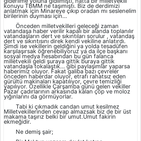
giderilme yoluna gidilmişti, hatta bir milletvekili
konuyu TBMM ne taşımıştı. Biz de derdimizi
anlatmak için Minareye çıkıp oradan mı seslenelim
birilerinin duyması için...
Önceden milletvekilleri geleceği zaman
vatandaşa haber verilir kapalı bir alanda toplanılır
vatandaşların dert ve sıkıntıları sorulur , vatandaş
dert ve sıkıntısını direk kendi vekiline anlatırdı.
Şimdi ise vekillerin geldiğini ya yolda tesadüfen
karşılaşırsak öğrenebiliyoruz ya da ilçe başkanı
sosyal medya hesabından bu gün falanca
milletvekili geldi şuraya gittik buraya gittik
vatandaşla tokalaştık... gibi paylaşımlar yaparsa
haberimiz oluyor. Fakat galiba bazı çevreler
önceden haberdar oluyor, etrafı rahatsız eden
gürültü makinaları kapatılıyor, çevre temizliği
yapılıyor. Özellikle Çarşamba günü gelen vekiller
Pazar çadırlarının arkasında kalan çöp ve moloz
yığınlarını da görmüyorlar.
Tabi ki çıkmadık candan umut kesilmez
Milletvekillerinden cevap almazsak biz de bir üst
makama taşırız belki bir umut.Umut fakirin
ekmeğidir.
Ne demiş şair;