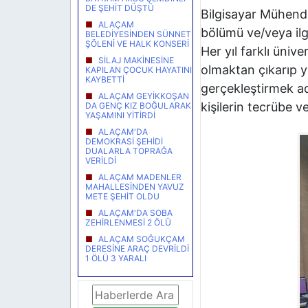
DE ŞEHİT DÜŞTÜ
Bilgisayar Mühendis
ALAÇAM
bölümü ve/veya ilg
BELEDİYESİNDEN SÜNNET
ŞÖLENİ VE HALK KONSERİ
Her yıl farklı üni
SİLAJ MAKİNESİNE
olmaktan çıkarıp ye
KAPILAN ÇOCUK HAYATINI
KAYBETTİ
gerçekleştirmek ad
ALAÇAM GEYİKKOŞAN
kişilerin tecrübe v
DA GENÇ KIZ BOĞULARAK
YAŞAMINI YİTİRDİ
ALAÇAM'DA
DEMOKRASİ ŞEHİDİ
DUALARLA TOPRAĞA
VERİLDİ
ALAÇAM MADENLER
MAHALLESİNDEN YAVUZ
METE ŞEHİT OLDU
ALAÇAM'DA SOBA
ZEHİRLENMESİ 2 ÖLÜ
ALAÇAM SOĞUKÇAM
DERESİNE ARAÇ DEVRİLDİ
1 ÖLÜ 3 YARALI