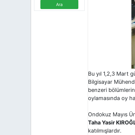
Bu yıl 1,2,3 Mart
Bilgisayar Mühendi
benzeri bölümlerin
oylamasında oy hak
Ondokuz Mayıs Üniv
Taha Yasir KIROĞ
katılmışlardır.