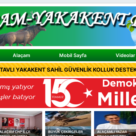
Alaçam
Mobil Sayfa
Videolar
TAVLI YAKAKENT SAHİL GÜVENLİK KOLLUK DESTEK
BÜYÜK ÇEKİRGELER
ALAÇAMLI YAZAR
ÇOCUKLARA