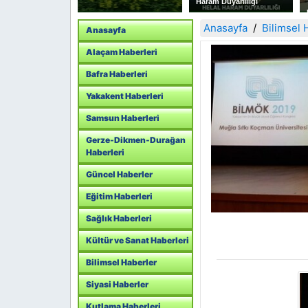
Haram Duyarlılığı
TEŞKİLATI İSTİFA
EDEREK YENİ PARTİ YE
KATILDILAR
Anasayfa
Bilimsel 
Anasayfa
Alaçam Haberleri
Bafra Haberleri
Yakakent Haberleri
Samsun Haberleri
Gerze-Dikmen-Durağan
Haberleri
Güncel Haberler
Eğitim Haberleri
Sağlık Haberleri
Kültür ve Sanat Haberleri
Bilimsel Haberler
Siyasi Haberler
Kutlama Haberleri