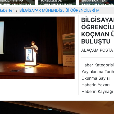
YÖREMİZDE DE
ERKAN KÖK' TEN
CAPOEİRA EĞİTİMİ
GÖRÜLMEYE BAŞLADI
BEŞİNCİ VE SON KİTAP
VERİLDİ
AŞKIN OTOPSİ RAPORU
Haberler
BİLGİSAYAR MÜHENDİSLİĞİ ÖĞRENCİLERİ M...
BİLGİSAYA
ÖĞRENCİLE
KOÇMAN Ü
BULUŞTU
ALAÇAM POSTA 
Haber Kategorisi
Yayınlanma Tarih
Okunma Sayısı
Haberin Yazarı
Haberin Kaynağı