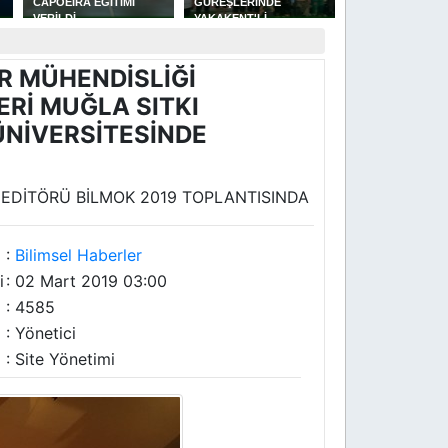
GÜREŞLERİNDE
MÜFTÜLÜĞÜNE ALİ
PICKLEBALL
YAKAKENT'Lİ
ÇELEBİ ATANDI
YARIŞMALARI
GÜREŞÇİLERİN GÜZEL
DÜZENLENECEK
BAŞARISI
R MÜHENDİSLİĞİ
Rİ MUĞLA SITKI
NİVERSİTESİNDE
EDİTÖRÜ BİLMOK 2019 TOPLANTISINDA
:
Bilimsel Haberler
i
: 02 Mart 2019 03:00
: 4585
: Yönetici
: Site Yönetimi