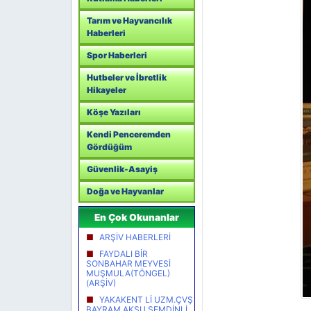
Tarım ve Hayvancılık
Haberleri
Spor Haberleri
Hutbeler ve İbretlik
Hikayeler
Köşe Yazıları
Kendi Penceremden
Gördüğüm
Güvenlik-Asayiş
Doğa ve Hayvanlar
En Çok Okunanlar
ARŞİV HABERLERİ
FAYDALI BİR
SONBAHAR MEYVESİ
MUŞMULA(TÖNGEL)
(ARŞİV)
YAKAKENT Lİ UZM.ÇVŞ
BAYRAM AKSU ŞEMDİNLİ