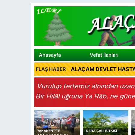
Anasayfa
Vefat İlanları
ALAÇAM DEVLET HASTA
FLAŞ HABER
N VALİSİ ORHAN
YAKAKENT'TE
KARA ÇALI BİTKİSİ