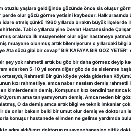
zlu yaşlara geldiğinde gözünde önce sis oluşur görme y
 perde olur gözü görme yetisini kaybeder. Halk arasında
 idare etmiş çünkü 1960 yıllarda bırakın büyük ilçelerde i
hirlerde. Tabi o yıllarda yine Devlet Hastanesinde Çalışa
rmış oralarda ilk muayeneler olur eğer hastaneye yatmak
iş muayene olunmuş artık bilemiyorum o yıllardaki bilgi azlı
e Ata sözü gibi bir cevap’’ BİR KAFAYA BİR GÖZ YETER’’ d
 şey yok rahmetli artık bu göz bir daha görmez deyip ka
m ederken 5-10 yıl sonra diğer göz de de sislenme başl
ın ortasıydı, Rahmetli Bir gün köyde yolda giderken Köyüm
nun kızı rahmetliye, amca naber nasılsın demiş rahmetli i
en kimlerdensin demiş. Komşunun kızı kendini tanıtınca 
görüyorum ama tanıyamıyorum demiş. Amca neden bir göz
nlatmış, O da demiş amca artık bilgi ve teknik imkanlar çok 
r de onlar baksın belki bir umut olur demiş ve doktorun i
torla konuşur hastanede elimden ne gelirse yardımda bu
te adını aldığımız doktorun muayenehanesine gittik doktor