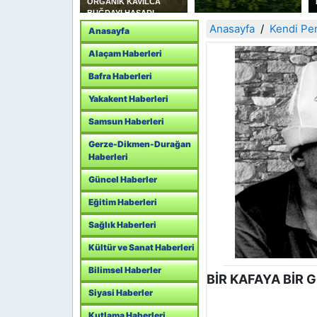
 YAKAKENT SAHİL
ORGANİK KAVILCA
LİK KOLLUK
BUĞDAYI HASADI
K
YAPILDI
Anasayfa
Kendi P
Anasayfa
ANLIĞINI
T ETTİ
Alaçam Haberleri
Bafra Haberleri
Yakakent Haberleri
Samsun Haberleri
Gerze-Dikmen-Durağan
Haberleri
Güncel Haberler
Eğitim Haberleri
Sağlık Haberleri
Kültür ve Sanat Haberleri
Bilimsel Haberler
BİR KAFAYA BİR 
Siyasi Haberler
Kutlama Haberleri