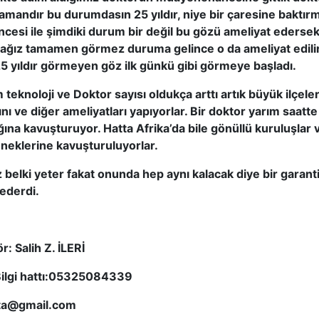
mandır bu durumdasın 25 yıldır, niye bir çaresine baktırma
ncesi ile şimdiki durum bir değil bu gözü ameliyat ederse
ağız tamamen görmez duruma gelince o da ameliyat edilir 
25 yıldır görmeyen göz ilk günkü gibi görmeye başladı.
oloji ve Doktor sayısı oldukça arttı artık büyük ilçelerd
ını ve diğer ameliyatları yapıyorlar. Bir doktor yarım saatt
na kavuşturuyor. Hatta Afrika’da bile gönüllü kuruluşlar v
neklerine kavuşturuluyorlar.
belki yeter fakat onunda hep aynı kalacak diye bir garant
ederdi.
: Salih Z. İLERİ
ilgi hattı:05325084339
ta@gmail.com