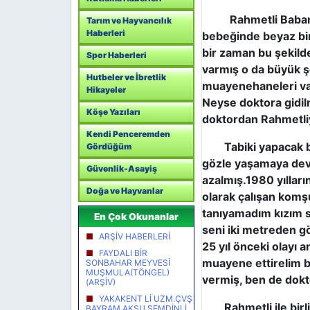
Rahmetli Babam otu
Tarım ve Hayvancılık
Haberleri
bebeğinde beyaz bir
bir zaman bu şekilde
Spor Haberleri
varmış o da büyük şe
Hutbeler ve İbretlik
muayenehaneleri va
Hikayeler
Neyse doktora gidilm
Köşe Yazıları
doktordan Rahmetliy
Kendi Penceremden
Tabiki yapacak bir
Gördüğüm
gözle yaşamaya deva
Güvenlik-Asayiş
azalmış.1980 yıllar
Doğa ve Hayvanlar
olarak çalışan komşu
tanıyamadım kızım s
En Çok Okunanlar
seni iki metreden 
ARŞİV HABERLERİ
25 yıl önceki olayı a
FAYDALI BİR
muayene ettirelim bi
SONBAHAR MEYVESİ
MUŞMULA(TÖNGEL)
vermiş, ben de dok
(ARŞİV)
YAKAKENT Lİ UZM.ÇVŞ
Rahmetli ile birlik
BAYRAM AKSU ŞEMDİNLİ