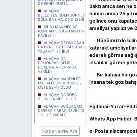
DE ŞEHİT DÜŞTÜ
baktı amca sen ne za
ALAÇAM
hanım amca 25 yıl ö
BELEDİYESİNDEN SÜNNET
ŞÖLENİ VE HALK KONSERİ
gelince onu kapatac
SİLAJ MAKİNESİNE
ameliyat yapıldı ve 
KAPILAN ÇOCUK HAYATINI
KAYBETTİ
Günümüzde bilim tekn
ALAÇAM GEYİKKOŞAN
DA GENÇ KIZ BOĞULARAK
katarakt ameliyatlar
YAŞAMINI YİTİRDİ
ederek görme sağlığı
ALAÇAM'DA
insanlar görme yete
DEMOKRASİ ŞEHİDİ
DUALARLA TOPRAĞA
VERİLDİ
Bir kafaya bir göz 
ALAÇAM MADENLER
insana tek göz bahş
MAHALLESİNDEN YAVUZ
METE ŞEHİT OLDU
ALAÇAM'DA SOBA
ZEHİRLENMESİ 2 ÖLÜ
Eğitimci-Yazar-Editör
ALAÇAM SOĞUKÇAM
DERESİNE ARAÇ DEVRİLDİ
1 ÖLÜ 3 YARALI
Whats App Haber-B
e-Posta:
alacampos