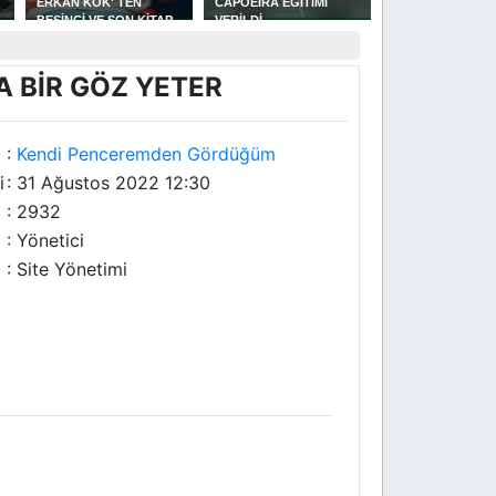
ERKAN KÖK' TEN
CAPOEİRA EĞİTİMİ
GÜREŞLERİNDE
BEŞİNCİ VE SON KİTAP
VERİLDİ
YAKAKENT'Lİ
AŞKIN OTOPSİ RAPORU
GÜREŞÇİLERİN 
BAŞARISI
A BİR GÖZ YETER
:
Kendi Penceremden Gördüğüm
i
: 31 Ağustos 2022 12:30
: 2932
: Yönetici
: Site Yönetimi