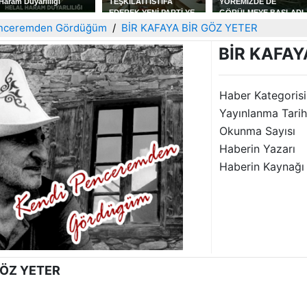
Haram Duyarlılığı
TEŞKİLATI İSTİFA
YÖREMİZDE DE
EDEREK YENİ PARTİ YE
GÖRÜLMEYE BAŞLADI
KATILDILAR
enceremden Gördüğüm
BİR KAFAYA BİR GÖZ YETER
BİR KAFAY
Haber Kategorisi
Yayınlanma Tarih
Okunma Sayısı
Haberin Yazarı
Haberin Kaynağı
GÖZ YETER