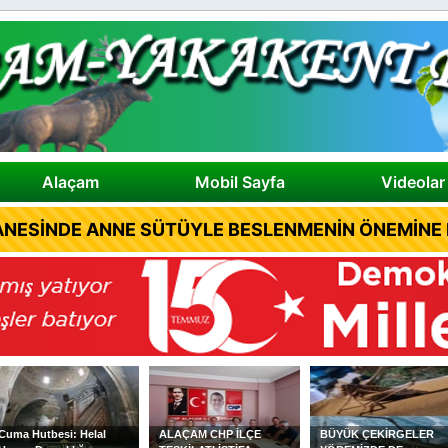
Alaçam
Mobil Sayfa
Videolar
NESİNDE ANNE SÜTÜYLE BESLENMENİN ÖNEMİNE D
Cuma Hutbesi: Helal
ALAÇAM CHP İLÇE
BÜYÜK ÇEKİRGELER