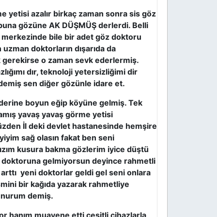
etisi azalır birkaç zaman sonra sis göz
 buna gözüne AK DÜŞMÜŞ derlerdi. Belli
l merkezinde bile bir adet göz doktoru
n uzman doktorların dışarıda da
 gerekirse o zaman sevk ederlermiş.
ğımı dır, teknoloji yetersizliğimi dir
emiş sen diğer gözünle idare et.
derine boyun eğip köyüne gelmiş. Tek
amış yavaş yavaş görme yetisi
üzden İl deki devlet hastanesinde hemşire
yiyim sağ olasın fakat ben seni
kızım kusura bakma gözlerim iyice düştü
 doktoruna gelmiyorsun deyince rahmetli
arttı yeni doktorlar geldi gel seni onlara
smini bir kağıda yazarak rahmetliye
lunurum demiş.
 hanım muayene etti çeşitli cihazlarla