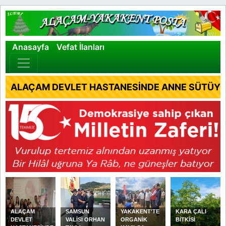
×
Anasayfa
Vefat İlanları
ALAÇAM DEVLET HASTANESİNDE ANNE SÜTÜYLE
ALAÇAM
SAMSUN
YAKAKENT'TE
KARA ÇALI
DEVLET
VALİSİ ORHAN
ORGANİK
BİTKİSİ