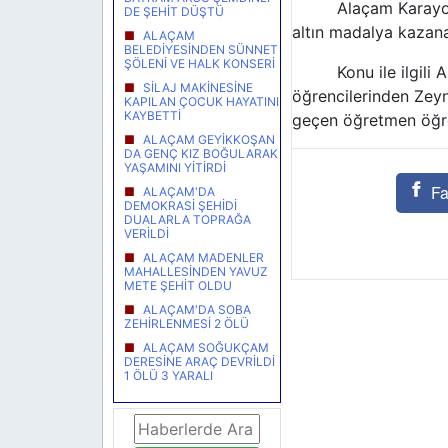
Alaçam Karayolları
DE ŞEHİT DÜŞTÜ
altın madalya kazana
ALAÇAM
BELEDİYESİNDEN SÜNNET
ŞÖLENİ VE HALK KONSERİ
Konu ile ilgili Ala
SİLAJ MAKİNESİNE
öğrencilerinden Zeyn
KAPILAN ÇOCUK HAYATINI
KAYBETTİ
geçen öğretmen öğren
ALAÇAM GEYİKKOŞAN
DA GENÇ KIZ BOĞULARAK
YAŞAMINI YİTİRDİ
Fa
ALAÇAM'DA
DEMOKRASİ ŞEHİDİ
DUALARLA TOPRAĞA
VERİLDİ
ALAÇAM MADENLER
MAHALLESİNDEN YAVUZ
METE ŞEHİT OLDU
ALAÇAM'DA SOBA
ZEHİRLENMESİ 2 ÖLÜ
ALAÇAM SOĞUKÇAM
DERESİNE ARAÇ DEVRİLDİ
1 ÖLÜ 3 YARALI