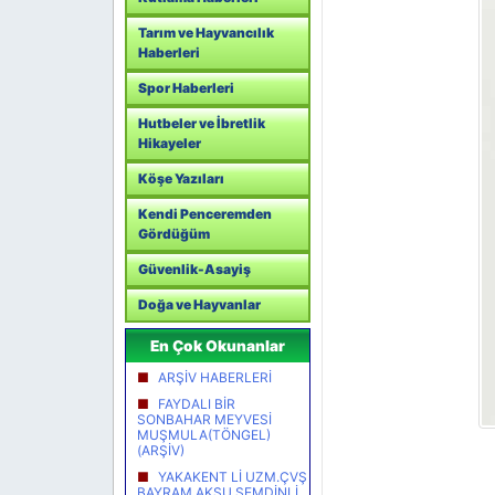
Tarım ve Hayvancılık
Haberleri
Spor Haberleri
Hutbeler ve İbretlik
Hikayeler
Köşe Yazıları
Kendi Penceremden
Gördüğüm
Güvenlik-Asayiş
Doğa ve Hayvanlar
En Çok Okunanlar
ARŞİV HABERLERİ
FAYDALI BİR
SONBAHAR MEYVESİ
MUŞMULA(TÖNGEL)
(ARŞİV)
YAKAKENT Lİ UZM.ÇVŞ
BAYRAM AKSU ŞEMDİNLİ