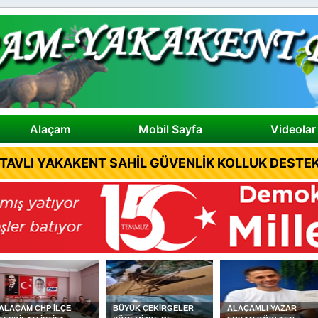
Alaçam
Mobil Sayfa
Videolar
TAVLI YAKAKENT SAHİL GÜVENLİK KOLLUK DESTEK
ALAÇAM CHP İLÇE
BÜYÜK ÇEKİRGELER
ALAÇAMLI YAZAR