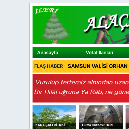
Anasayfa
Vefat İlanları
SAMSUN VALİSİ ORHAN 
FLAŞ HABER
ENT'TE
KARA ÇALI BİTKİSİ
Cuma Hutbesi: Helal