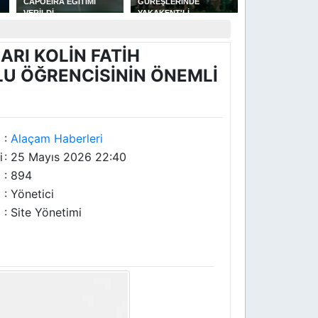
CAPOEİRA EĞİTİMİ
GÜREŞLERİNDE
MÜFTÜLÜĞÜNE 
VERİLDİ
YAKAKENT'Lİ
ÇELEBİ ATANDI
U
GÜREŞÇİLERİN GÜZEL
BAŞARISI
RI KOLİN FATİH
U ÖĞRENCİSİNİN ÖNEMLİ
:
Alaçam Haberleri
i
: 25 Mayıs 2026 22:40
: 894
: Yönetici
: Site Yönetimi