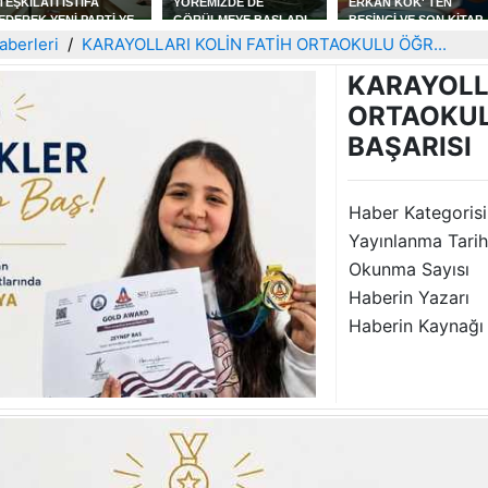
TEŞKİLATI İSTİFA
YÖREMİZDE DE
ERKAN KÖK' TEN
EDEREK YENİ PARTİ YE
GÖRÜLMEYE BAŞLADI
BEŞİNCİ VE SON KİTAP
KATILDILAR
AŞKIN OTOPSİ RAPOR
aberleri
KARAYOLLARI KOLİN FATİH ORTAOKULU ÖĞR...
KARAYOLLA
ORTAOKUL
BAŞARISI
Haber Kategorisi
Yayınlanma Tarih
Okunma Sayısı
Haberin Yazarı
Haberin Kaynağı