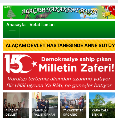
×
Anasayfa
Vefat İlanları
ALAÇAM DEVLET HASTANESİNDE ANNE SÜTÜYLE
ALAÇAM
SAMSUN
YAKAKENT'TE
KARA ÇALI
DEVLET
VALİSİ ORHAN
ORGANİK
BİTKİSİ