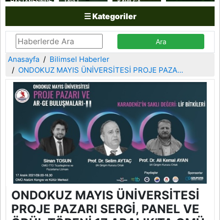
HASTANESİNDE
TAVLI
KAVILCA
ANNE
YAKAKENT
BUĞDAYI
☰ Kategoriler
SÜTÜYLE
SAHİL
HASADI
BESLENMENİN
GÜVENLİK
YAPILDI
ÖNEMİNE
KOLLUK
DİKKAT
DESTEK
ÇEKİLDİ
KOMUTANLIĞINI
ZİYARET ETTİ
Anasayfa
Bilimsel Haberler
ONDOKUZ MAYIS ÜNİVERSİTESİ PROJE PAZA...
ONDOKUZ MAYIS ÜNİVERSİTESİ
PROJE PAZARI SERGİ, PANEL VE