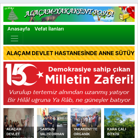
×
Anasayfa
Vefat İlanları
ALAÇAM DEVLET HASTANESİNDE ANNE SÜTÜYLE
ALAÇAM
SAMSUN
YAKAKENT'TE
KARA ÇALI
DEVLET
VALİSİ ORHAN
ORGANİK
BİTKİSİ