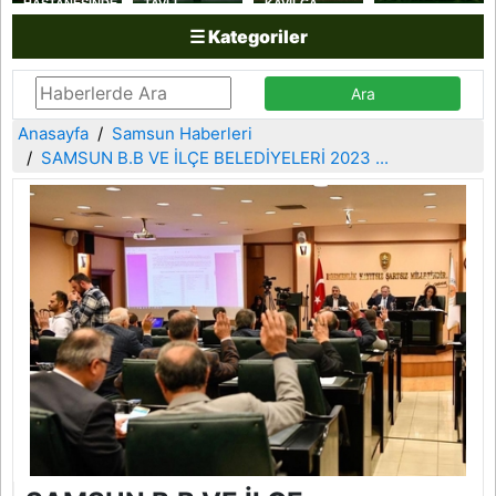
HASTANESİNDE
TAVLI
KAVILCA
ANNE
YAKAKENT
BUĞDAYI
☰ Kategoriler
SÜTÜYLE
SAHİL
HASADI
BESLENMENİN
GÜVENLİK
YAPILDI
ÖNEMİNE
KOLLUK
DİKKAT
DESTEK
ÇEKİLDİ
KOMUTANLIĞINI
ZİYARET ETTİ
Anasayfa
Samsun Haberleri
SAMSUN B.B VE İLÇE BELEDİYELERİ 2023 ...