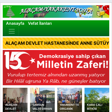
×
Anasayfa
Vefat İlanları
ALAÇAM DEVLET HASTANESİNDE ANNE SÜTÜYLE
ALAÇAM
SAMSUN
YAKAKENT'TE
KARA ÇALI
DEVLET
VALİSİ ORHAN
ORGANİK
BİTKİSİ