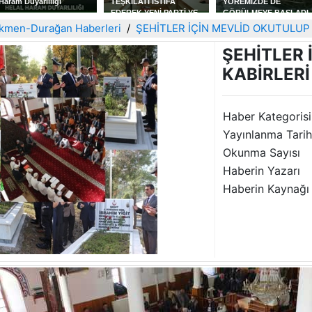
TEŞKİLATI İSTİFA
YÖREMİZDE DE
ERKAN KÖK' TEN
EDEREK YENİ PARTİ YE
GÖRÜLMEYE BAŞLADI
BEŞİNCİ VE SON KİTAP
KATILDILAR
AŞKIN OTOPSİ RAPOR
kmen-Durağan Haberleri
ŞEHİTLER İÇİN MEVLİD OKUTULUP 
ŞEHİTLER 
KABİRLERİ
Haber Kategorisi
Yayınlanma Tarih
Okunma Sayısı
Haberin Yazarı
Haberin Kaynağı