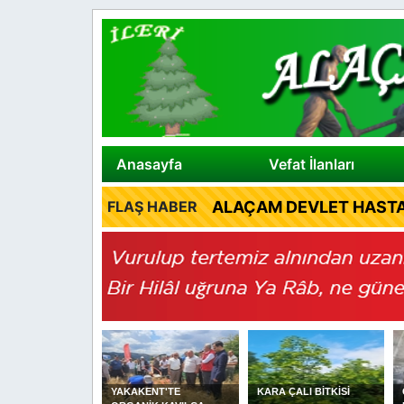
Anasayfa
Vefat İlanları
ALAÇAM DEVLET HASTA
FLAŞ HABER
ENT'TE
KARA ÇALI BİTKİSİ
Cuma Hutbesi: Helal