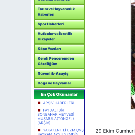
Tarım ve Hayvancılık
Haberleri
Spor Haberleri
Hutbeler ve İbretlik
Hikayeler
Köşe Yazıları
Kendi Penceremden
Gördüğüm
Güvenlik-Asayiş
Doğa ve Hayvanlar
En Çok Okunanlar
ARŞİV HABERLERİ
FAYDALI BİR
SONBAHAR MEYVESİ
MUŞMULA(TÖNGEL)
(ARŞİV)
YAKAKENT Lİ UZM.ÇVŞ
29 Ekim Cumhuriyet 
BAYRAM AKSU ŞEMDİNLİ