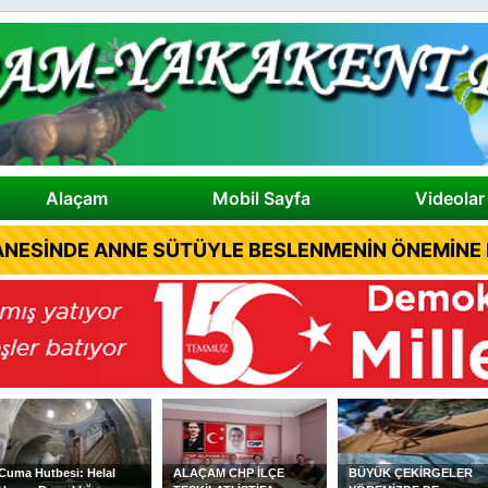
Alaçam
Mobil Sayfa
Videolar
NESİNDE ANNE SÜTÜYLE BESLENMENİN ÖNEMİNE D
ALAÇAM CHP İLÇE
BÜYÜK ÇEKİRGELER
ALAÇAMLI YAZAR