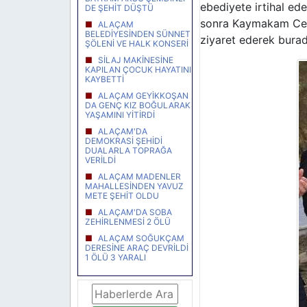
ebediyete irtihal ed
DE ŞEHİT DÜŞTÜ
sonra Kaymakam Celal
ALAÇAM
BELEDİYESİNDEN SÜNNET
ziyaret ederek burada
ŞÖLENİ VE HALK KONSERİ
SİLAJ MAKİNESİNE
KAPILAN ÇOCUK HAYATINI
KAYBETTİ
ALAÇAM GEYİKKOŞAN
DA GENÇ KIZ BOĞULARAK
YAŞAMINI YİTİRDİ
ALAÇAM'DA
DEMOKRASİ ŞEHİDİ
DUALARLA TOPRAĞA
VERİLDİ
ALAÇAM MADENLER
MAHALLESİNDEN YAVUZ
METE ŞEHİT OLDU
ALAÇAM'DA SOBA
ZEHİRLENMESİ 2 ÖLÜ
ALAÇAM SOĞUKÇAM
DERESİNE ARAÇ DEVRİLDİ
1 ÖLÜ 3 YARALI