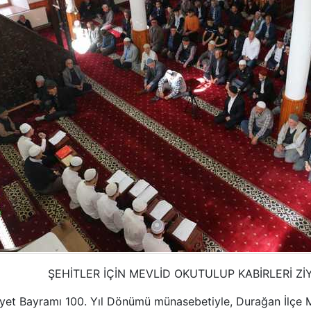
ŞEHİTLER İÇİN MEVLİD OKUTULUP KABİRLERİ Zİ
Bayramı 100. Yıl Dönümü münasebetiyle, Durağan İlçe Müf