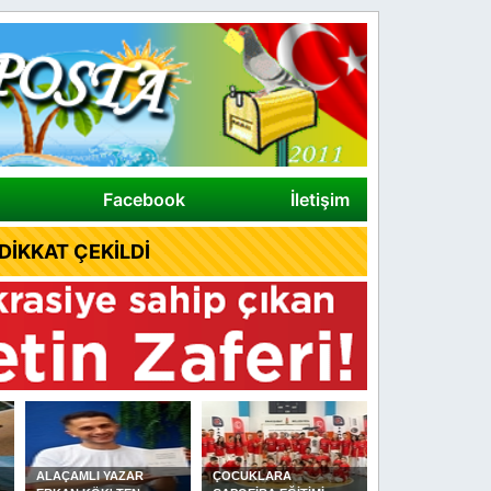
Facebook
İletişim
İKKAT ÇEKİLDİ
ÇOCUKLARA
DİKMEN YAĞLI
ALAÇAM İLÇE