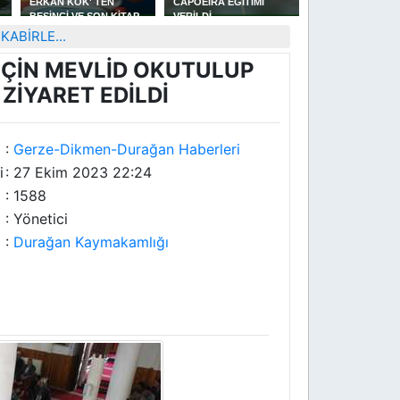
CAPOEİRA EĞİTİMİ
GÜREŞLERİNDE
MÜFTÜLÜĞÜNE 
VERİLDİ
YAKAKENT'Lİ
ÇELEBİ ATANDI
U
GÜREŞÇİLERİN GÜZEL
KABİRLE...
BAŞARISI
İÇİN MEVLİD OKUTULUP
 ZİYARET EDİLDİ
:
Gerze-Dikmen-Durağan Haberleri
i
: 27 Ekim 2023 22:24
: 1588
: Yönetici
:
Durağan Kaymakamlığı