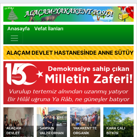
×
Anasayfa
Vefat İlanları
ALAÇAM DEVLET HASTANESİNDE ANNE SÜTÜYLE
ALAÇAM
SAMSUN
YAKAKENT'TE
KARA ÇALI
DEVLET
VALİSİ ORHAN
ORGANİK
BİTKİSİ