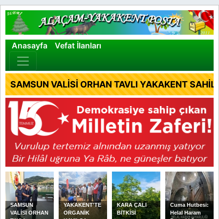
×
Anasayfa
Vefat İlanları
SAMSUN VALİSİ ORHAN TAVLI YAKAKENT SAHİL 
SAMSUN
YAKAKENT'TE
KARA ÇALI
Cuma Hutbesi:
VALİSİ ORHAN
ORGANİK
BİTKİSİ
Helal Haram