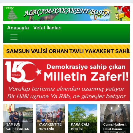
×
Anasayfa
Vefat İlanları
SAMSUN VALİSİ ORHAN TAVLI YAKAKENT SAHİL 
SAMSUN
YAKAKENT'TE
KARA ÇALI
Cuma Hutbesi:
VALİSİ ORHAN
ORGANİK
BİTKİSİ
Helal Haram