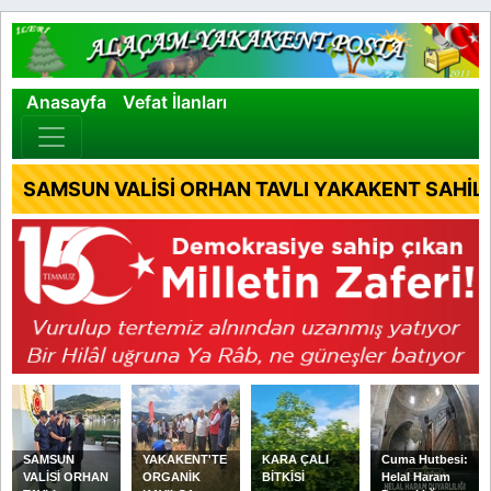
×
Anasayfa
Vefat İlanları
SAMSUN VALİSİ ORHAN TAVLI YAKAKENT SAHİL 
SAMSUN
YAKAKENT'TE
KARA ÇALI
Cuma Hutbesi:
VALİSİ ORHAN
ORGANİK
BİTKİSİ
Helal Haram