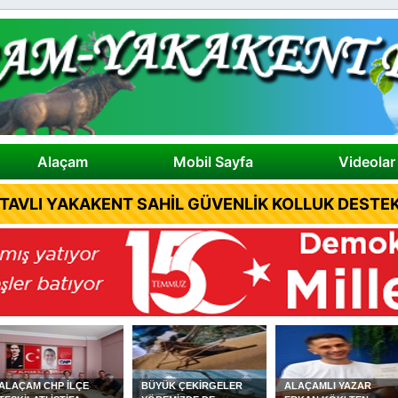
Alaçam
Mobil Sayfa
Videolar
TAVLI YAKAKENT SAHİL GÜVENLİK KOLLUK DESTEK
BÜYÜK ÇEKİRGELER
ALAÇAMLI YAZAR
ÇOCUKLARA