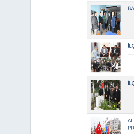
BA
İL
İL
AL
P