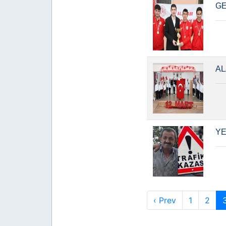
GE
AL
YE
‹ Prev
1
2