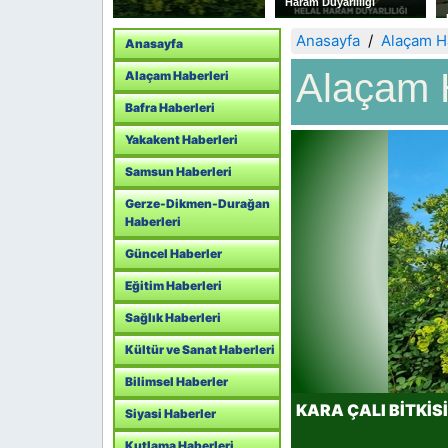
Haram Duyarlılığı
TEŞKİLATI İSTİFA
EDEREK YENİ PARTİ YE
KATILDILAR
Anasayfa
Alaçam H
Anasayfa
Alaçam 
Alaçam Haberleri
Bafra Haberleri
Yakakent Haberleri
Samsun Haberleri
Gerze-Dikmen-Durağan
Haberleri
Güncel Haberler
Eğitim Haberleri
Sağlık Haberleri
Kültür ve Sanat Haberleri
Bilimsel Haberler
KARA ÇALI BİTKİSİ
Siyasi Haberler
Kutlama Haberleri