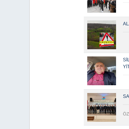
AL
Sİ
Yİ
SA
ÖZ