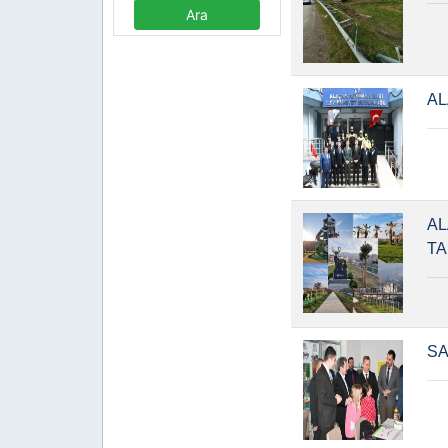
AL
AL
TA
SA