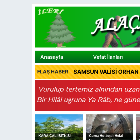
Anasayfa
Vefat İlanları
SAMSUN VALİSİ ORHAN 
FLAŞ HABER
ÇALI BİTKİSİ
Cuma Hutbesi: Helal
ALAÇAM CHP İLÇE