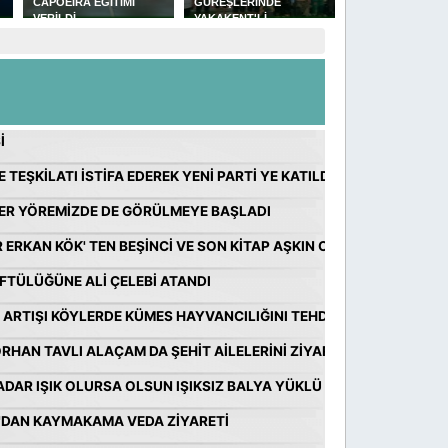
GÜREŞLERİNDE
MÜFTÜLÜĞÜNE ALİ
PICKLEBALL
YAKAKENT'Lİ
ÇELEBİ ATANDI
YARIŞMALARI
GÜREŞÇİLERİN GÜZEL
DÜZENLENECE
BAŞARISI
İ
 TEŞKİLATI İSTİFA EDEREK YENİ PARTİ YE KATILDILAR
ER YÖREMİZDE DE GÖRÜLMEYE BAŞLADI
ERKAN KÖK' TEN BEŞİNCİ VE SON KİTAP AŞKIN OTOPSİ RAPORU
FTÜLÜĞÜNE ALİ ÇELEBİ ATANDI
 ARTIŞI KÖYLERDE KÜMES HAYVANCILIĞINI TEHDİT EDİYOR
RHAN TAVLI ALAÇAM DA ŞEHİT AİLELERİNİ ZİYARET ETTİ
KADAR IŞIK OLURSA OLSUN IŞIKSIZ BALYA YÜKLÜ RÖMORKA FAYDA
Z'DAN KAYMAKAMA VEDA ZİYARETİ