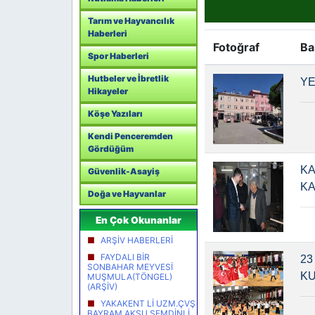
Tarım ve Hayvancılık
Haberleri
Fotoğraf
Ba
Spor Haberleri
Hutbeler ve İbretlik
YE
Hikayeler
Köşe Yazıları
Kendi Penceremden
Gördüğüm
KA
Güvenlik-Asayiş
KA
Doğa ve Hayvanlar
En Çok Okunanlar
ARŞİV HABERLERİ
FAYDALI BİR
23
SONBAHAR MEYVESİ
KU
MUŞMULA(TÖNGEL)
(ARŞİV)
YAKAKENT Lİ UZM.ÇVŞ
BAYRAM AKSU ŞEMDİNLİ