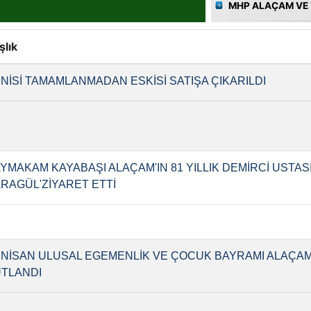
MHP ALAÇAM VE 
şlık
NİSİ TAMAMLANMADAN ESKİSİ SATIŞA ÇIKARILDI
YMAKAM KAYABAŞI ALAÇAM'IN 81 YILLIK DEMİRCİ USTAS
RAGÜL'ZİYARET ETTİ
 NİSAN ULUSAL EGEMENLİK VE ÇOCUK BAYRAMI ALAÇA
TLANDI