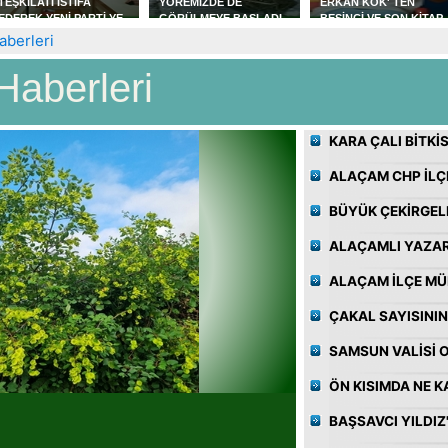
YÖREMİZDE DE
ERKAN KÖK' TEN
CAPOEİRA EĞİTİMİ
GÖRÜLMEYE BAŞLADI
BEŞİNCİ VE SON KİTAP
VERİLDİ
AŞKIN OTOPSİ RAPORU
aberleri
Haberleri
KARA ÇALI BİTKİS
ALAÇAM CHP İLÇE
BÜYÜK ÇEKİRGEL
ALAÇAMLI YAZAR 
ALAÇAM İLÇE MÜ
ÇAKAL SAYISININ
SAMSUN VALİSİ O
ÖN KISIMDA NE 
BAŞSAVCI YILDI