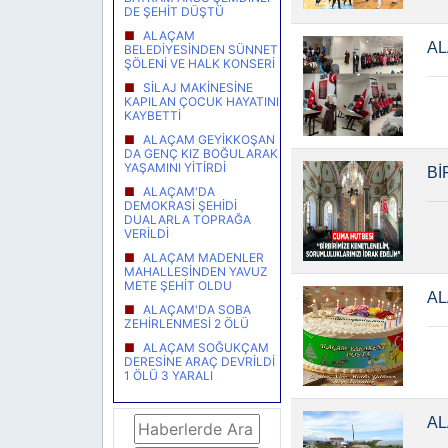
DE ŞEHİT DÜŞTÜ
ALAÇAM
AL
BELEDİYESİNDEN SÜNNET
ŞÖLENİ VE HALK KONSERİ
SİLAJ MAKİNESİNE
KAPILAN ÇOCUK HAYATINI
KAYBETTİ
ALAÇAM GEYİKKOŞAN
DA GENÇ KIZ BOĞULARAK
YAŞAMINI YİTİRDİ
Bİ
ALAÇAM'DA
DEMOKRASİ ŞEHİDİ
DUALARLA TOPRAĞA
VERİLDİ
ALAÇAM MADENLER
MAHALLESİNDEN YAVUZ
METE ŞEHİT OLDU
AL
ALAÇAM'DA SOBA
ZEHİRLENMESİ 2 ÖLÜ
ALAÇAM SOĞUKÇAM
DERESİNE ARAÇ DEVRİLDİ
1 ÖLÜ 3 YARALI
AL