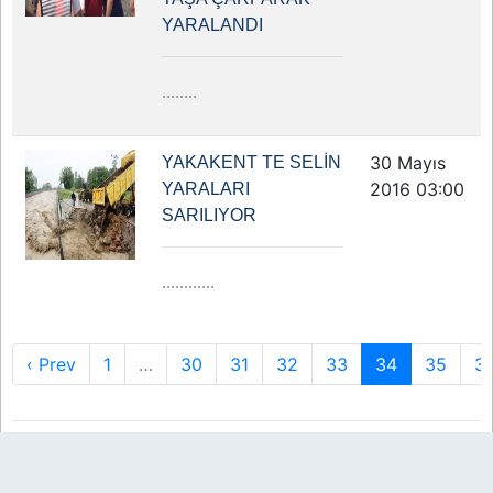
YARALANDI
........
30 Mayıs
YAKAKENT TE SELİN
2016 03:00
YARALARI
SARILIYOR
............
‹ Prev
1
…
30
31
32
33
34
35
3