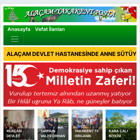
×
Anasayfa
Vefat İlanları
ALAÇAM DEVLET HASTANESİNDE ANNE SÜTÜYLE
ALAÇAM
SAMSUN
YAKAKENT'TE
KARA ÇALI
DEVLET
VALİSİ ORHAN
ORGANİK
BİTKİSİ