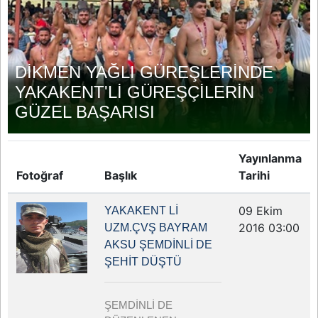
DİKMEN YAĞLI GÜREŞLERİNDE
YAKAKENT'Lİ GÜREŞÇİLERİN
GÜZEL BAŞARISI
Yayınlanma
Fotoğraf
Başlık
Tarihi
09 Ekim
YAKAKENT Lİ
2016 03:00
UZM.ÇVŞ BAYRAM
AKSU ŞEMDİNLİ DE
ŞEHİT DÜŞTÜ
ŞEMDİNLİ DE